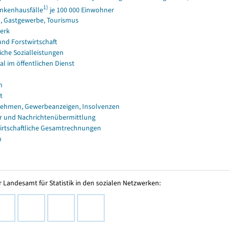
1)
nkenhausfälle
je 100 000 Einwohner
, Gastgewerbe, Tourismus
erk
und Forstwirtschaft
iche Sozialleistungen
al im öffentlichen Dienst
n
t
ehmen, Gewerbeanzeigen, Insolvenzen
r und Nachrichtenübermittlung
irtschaftliche Gesamtrechnungen
n
 Landesamt für Statistik in den sozialen Netzwerken: