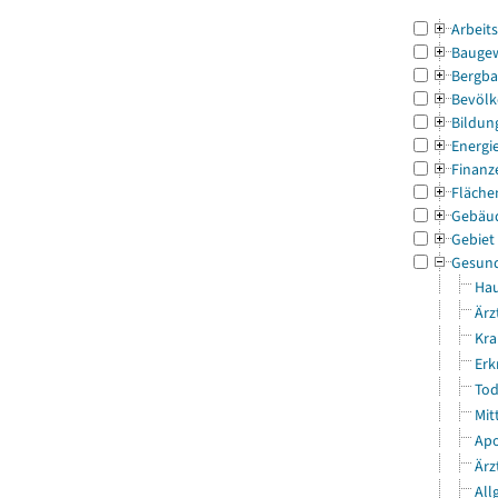
Arbeit
Bauge
Bergba
Bevölk
Bildun
Energi
Finanz
Fläche
Gebäu
Gebiet
Gesun
Hau
Ärz
Kra
Erk
Tod
Mit
Apo
Ärz
All