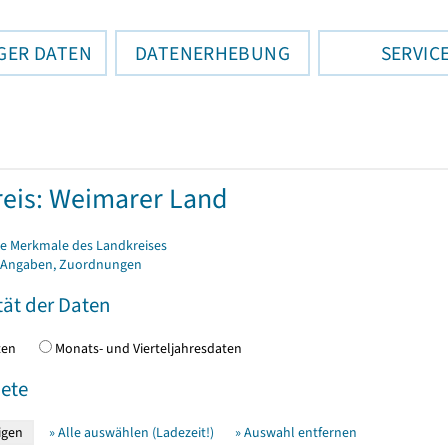
GER DATEN
DATENERHEBUNG
SERVIC
eis: Weimarer Land
e Merkmale des Landkreises
 Angaben, Zuordnungen
tät der Daten
daten
Monats- und Vierteljahresdaten
ete
» Alle auswählen (Ladezeit!)
» Auswahl entfernen