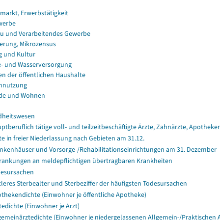
smarkt, Erwerbstätigkeit
werbe
u und Verarbeitendes Gewerbe
erung, Mikrozensus
g und Kultur
e- und Wasserversorgung
en der öffentlichen Haushalte
nnutzung
de und Wohnen
dheitswesen
ptberuflich tätige voll- und teilzeitbeschäftigte Ärzte, Zahnärzte, Apothe
te in freier Niederlassung nach Gebieten am 31.12.
nkenhäuser und Vorsorge-/Rehabilitationseinrichtungen am 31. Dezember
rankungen an meldepflichtigen übertragbaren Krankheiten
esursachen
tleres Sterbealter und Sterbeziffer der häufigsten Todesursachen
thekendichte (Einwohner je öffentliche Apotheke)
tedichte (Einwohner je Arzt)
gemeinärztedichte (Einwohner je niedergelassenen Allgemein-/Praktischen A