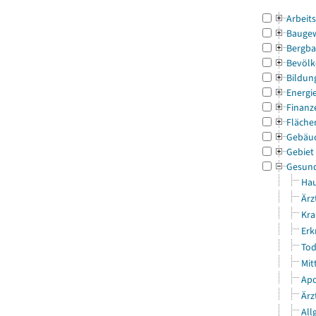
Arbeit
Bauge
Bergba
Bevölk
Bildun
Energi
Finanz
Fläche
Gebäu
Gebiet
Gesun
Hau
Ärz
Kra
Erk
Tod
Mit
Apo
Ärz
All