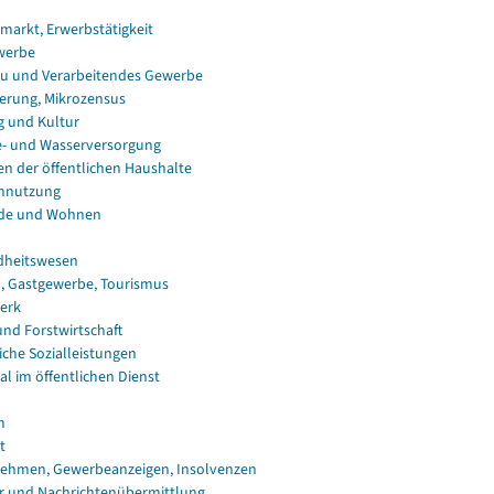
smarkt, Erwerbstätigkeit
werbe
u und Verarbeitendes Gewerbe
erung, Mikrozensus
g und Kultur
e- und Wasserversorgung
en der öffentlichen Haushalte
nnutzung
de und Wohnen
dheitswesen
, Gastgewerbe, Tourismus
erk
und Forstwirtschaft
iche Sozialleistungen
al im öffentlichen Dienst
n
t
ehmen, Gewerbeanzeigen, Insolvenzen
r und Nachrichtenübermittlung