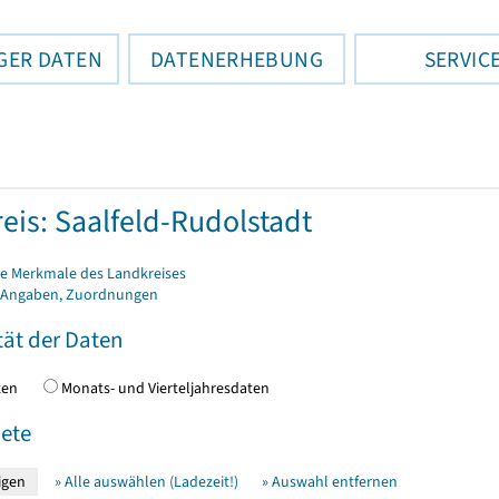
GER DATEN
DATENERHEBUNG
SERVIC
eis: Saalfeld-Rudolstadt
e Merkmale des Landkreises
 Angaben, Zuordnungen
tät der Daten
daten
Monats- und Vierteljahresdaten
ete
» Alle auswählen (Ladezeit!)
» Auswahl entfernen