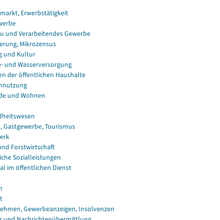
smarkt, Erwerbstätigkeit
werbe
u und Verarbeitendes Gewerbe
erung, Mikrozensus
g und Kultur
e- und Wasserversorgung
en der öffentlichen Haushalte
nnutzung
de und Wohnen
dheitswesen
, Gastgewerbe, Tourismus
erk
und Forstwirtschaft
iche Sozialleistungen
al im öffentlichen Dienst
n
t
ehmen, Gewerbeanzeigen, Insolvenzen
r und Nachrichtenübermittlung