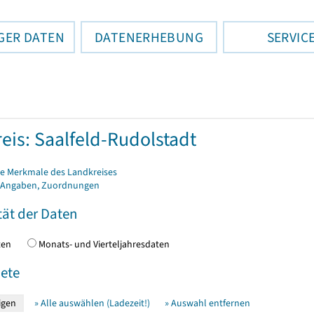
GER DATEN
DATENERHEBUNG
SERVIC
eis: Saalfeld-Rudolstadt
e Merkmale des Landkreises
 Angaben, Zuordnungen
tät der Daten
daten
Monats- und Vierteljahresdaten
ete
» Alle auswählen (Ladezeit!)
» Auswahl entfernen