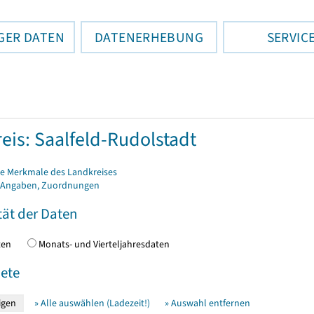
GER DATEN
DATENERHEBUNG
SERVIC
eis: Saalfeld-Rudolstadt
e Merkmale des Landkreises
 Angaben, Zuordnungen
tät der Daten
daten
Monats- und Vierteljahresdaten
ete
» Alle auswählen (Ladezeit!)
» Auswahl entfernen