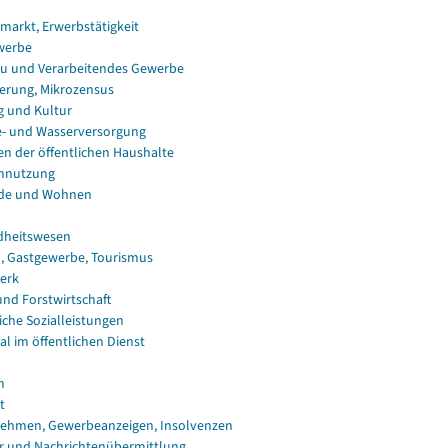
smarkt, Erwerbstätigkeit
werbe
u und Verarbeitendes Gewerbe
erung, Mikrozensus
g und Kultur
e- und Wasserversorgung
en der öffentlichen Haushalte
nnutzung
de und Wohnen
dheitswesen
, Gastgewerbe, Tourismus
erk
und Forstwirtschaft
iche Sozialleistungen
al im öffentlichen Dienst
n
t
ehmen, Gewerbeanzeigen, Insolvenzen
r und Nachrichtenübermittlung