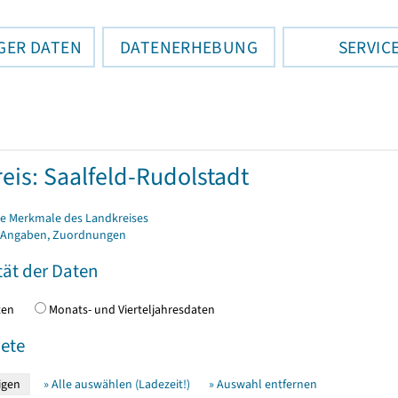
GER DATEN
DATENERHEBUNG
SERVIC
eis: Saalfeld-Rudolstadt
e Merkmale des Landkreises
 Angaben, Zuordnungen
tät der Daten
daten
Monats- und Vierteljahresdaten
ete
» Alle auswählen (Ladezeit!)
» Auswahl entfernen