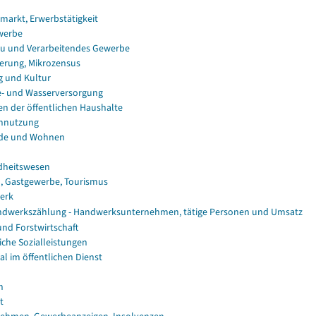
smarkt, Erwerbstätigkeit
werbe
u und Verarbeitendes Gewerbe
erung, Mikrozensus
g und Kultur
e- und Wasserversorgung
en der öffentlichen Haushalte
nnutzung
de und Wohnen
dheitswesen
, Gastgewerbe, Tourismus
erk
dwerkszählung - Handwerksunternehmen, tätige Personen und Umsatz
und Forstwirtschaft
iche Sozialleistungen
al im öffentlichen Dienst
n
t