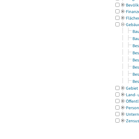
Bevölk
Finanz
Fläche
Gebäu
Bau
Bau
Bes
Bes
Bes
Bes
Bes
Bes
Gebiet
Land- 
Öffentl
Person
Untern
Zensu