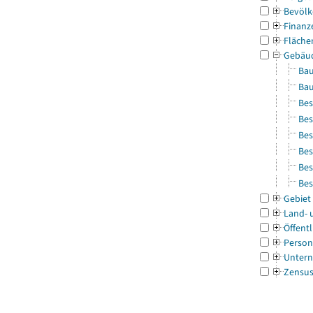
Bevölk
Finanz
Fläche
Gebäu
Bau
Bau
Bes
Bes
Bes
Bes
Bes
Bes
Gebiet
Land- 
Öffentl
Person
Untern
Zensu