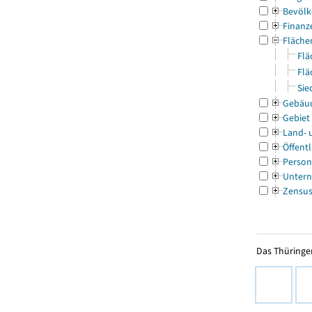
Bevölk
Finanz
Fläche
Flä
Flä
Sie
Gebäu
Gebiet
Land- 
Öffentl
Person
Untern
Zensu
Das Thüringer