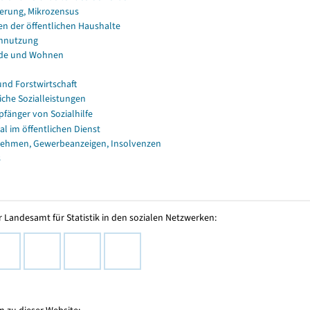
erung, Mikrozensus
en der öffentlichen Haushalte
nnutzung
de und Wohnen
und Forstwirtschaft
iche Sozialleistungen
fänger von Sozialhilfe
al im öffentlichen Dienst
ehmen, Gewerbeanzeigen, Insolvenzen
s
 Landesamt für Statistik in den sozialen Netzwerken: