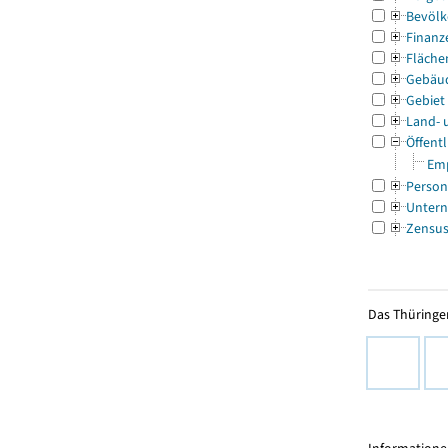
Bevölk
Finanz
Fläche
Gebäu
Gebiet
Land- 
Öffentl
Emp
Person
Untern
Zensu
Das Thüringer