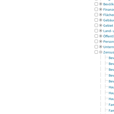
Bevölk
Finanz
Fläche
Gebäu
Gebiet
Land- 
Öffentl
Person
Untern
Zensu
Bev
Bev
Bev
Bev
Bev
Hau
Hau
Hau
Fam
Fam