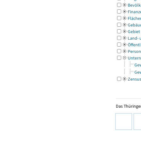
Bevölk
Finanz
Fläche
Gebäu
Gebiet
Land- 
Öffentl
Person
Untern
Ge
Ge
Zensu
Das Thüringer