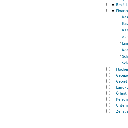
Bevölk
Finanz
Kas
Kas
Ka
Aus
Ein
Rea
Sch
Sch
Fläche
Gebäu
Gebiet
Land- 
Öffentl
Person
Untern
Zensu