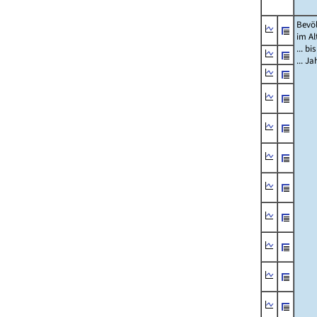
Bevö
im Al
... bi
... J