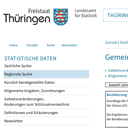
THÜRIN
Zurück
|
Zeic
Home
Kontakt
Suche
Newsletter
Gemein
STATISTISCHE DATEN
Sachliche Suche
▸
Gebietsver
Regionale Suche
▸
Allgemeine
Kürzlich bereitgestellte Daten
Allgemeine Angaben, Zuordnungen
Bevölkerung 
Gebietsveränderungen,
Grundlage der F
Änderungen zum Schlüsselverzeichnis
Der Zensus 2011
Definitionen und Erläuterungen
Die Ergebnisse
der Bevölkerung
Newsletter