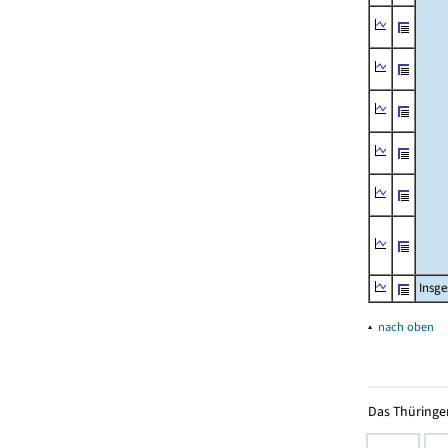
Insg
▴
nach oben
Das Thüringer