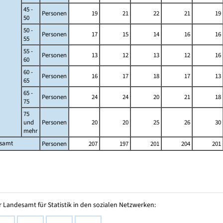
45 -
Personen
19
21
22
21
19
50
50 -
Personen
17
15
14
16
16
55
55 -
Personen
13
12
13
12
16
60
60 -
Personen
16
17
18
17
13
65
65 -
Personen
24
24
20
21
18
75
75
und
Personen
20
20
25
26
30
mehr
esamt
Personen
207
197
201
204
201
 Landesamt für Statistik in den sozialen Netzwerken: