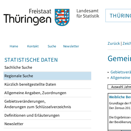
THÜRIN
Zurück
|
Zeic
Home
Kontakt
Suche
Newsletter
Gemein
STATISTISCHE DATEN
Sachliche Suche
▸
Gebietsver
Regionale Suche
▸
Allgemeine
Kürzlich bereitgestellte Daten
Allgemeine Angaben, Zuordnungen
Weibliche Be
Gebietsveränderungen,
Grundlage der F
Änderungen zum Schlüsselverzeichnis
Der Zensus 2011
Definitionen und Erläuterungen
Die Ergebnisse
der Bevölkerung
Newsletter