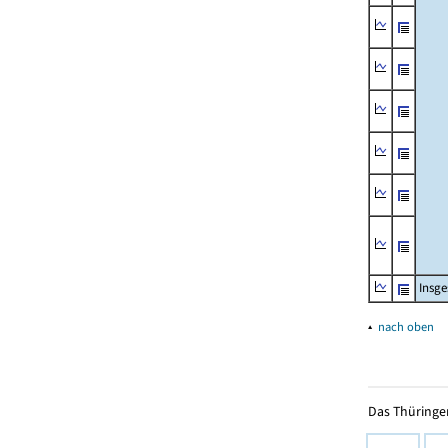
Insg
▴
nach oben
Das Thüringer