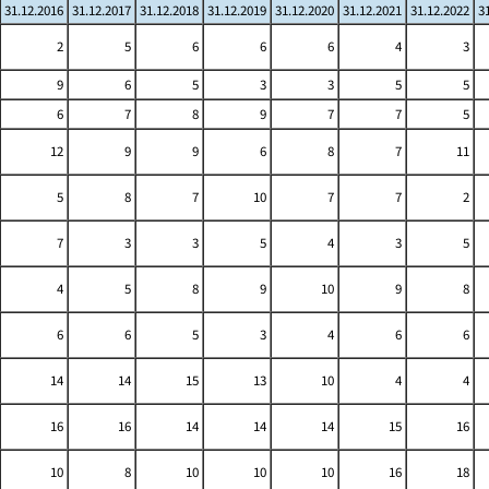
31.12.2016
31.12.2017
31.12.2018
31.12.2019
31.12.2020
31.12.2021
31.12.2022
3
2
5
6
6
6
4
3
9
6
5
3
3
5
5
6
7
8
9
7
7
5
12
9
9
6
8
7
11
5
8
7
10
7
7
2
7
3
3
5
4
3
5
4
5
8
9
10
9
8
6
6
5
3
4
6
6
14
14
15
13
10
4
4
16
16
14
14
14
15
16
10
8
10
10
10
16
18