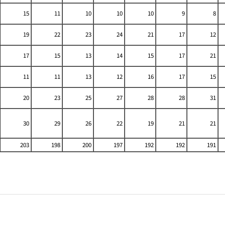
15
11
10
10
10
9
8
19
22
23
24
21
17
12
17
15
13
14
15
17
21
11
11
13
12
16
17
15
20
23
25
27
28
28
31
30
29
26
22
19
21
21
203
198
200
197
192
192
191