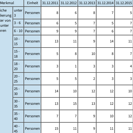
Merkmal
Einheit
31.12.2011
31.12.2012
31.12.2013
31.12.2014
31.12.2015
iche
unter
Personen
8
6
8
7
5
lkerung
3
ter von
3 - 6
Personen
6
5
7
5
7
s unter
ahren
6 - 10
Personen
9
9
7
6
7
10 -
Personen
13
11
9
14
11
15
15 -
Personen
5
8
10
8
7
18
18 -
Personen
3
1
3
3
4
20
20 -
Personen
5
5
2
3
3
25
25 -
Personen
14
10
12
12
10
30
30 -
Personen
13
15
13
12
12
35
35 -
Personen
7
7
9
10
12
40
40 -
Personen
15
11
9
11
11
45