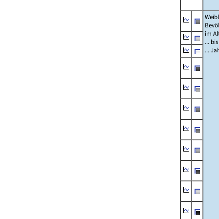
Weibl
Bevö
im Al
... bi
... J