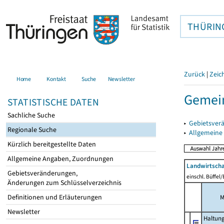
THÜRIN
Zurück
|
Zeic
Home
Kontakt
Suche
Newsletter
Gemein
STATISTISCHE DATEN
Sachliche Suche
▸
Gebietsver
Regionale Suche
▸
Allgemeine
Kürzlich bereitgestellte Daten
Allgemeine Angaben, Zuordnungen
Landwirtscha
Gebietsveränderungen,
einschl. Büffel
Änderungen zum Schlüsselverzeichnis
Definitionen und Erläuterungen
M
Newsletter
Haltun