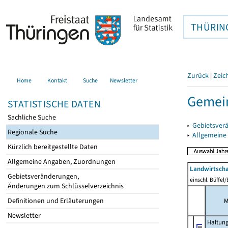
THÜRIN
Zurück
|
Zeic
Home
Kontakt
Suche
Newsletter
Gemei
STATISTISCHE DATEN
Sachliche Suche
▸
Gebietsver
Regionale Suche
▸
Allgemeine
Kürzlich bereitgestellte Daten
Allgemeine Angaben, Zuordnungen
Landwirtscha
Gebietsveränderungen,
einschl. Büffel
Änderungen zum Schlüsselverzeichnis
Definitionen und Erläuterungen
M
Newsletter
Haltun