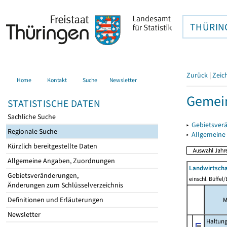
THÜRIN
Zurück
|
Zeic
Home
Kontakt
Suche
Newsletter
Gemein
STATISTISCHE DATEN
Sachliche Suche
▸
Gebietsver
Regionale Suche
▸
Allgemeine
Kürzlich bereitgestellte Daten
Allgemeine Angaben, Zuordnungen
Landwirtscha
Gebietsveränderungen,
einschl. Büffel
Änderungen zum Schlüsselverzeichnis
Definitionen und Erläuterungen
M
Newsletter
Haltun