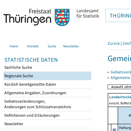
THÜRIN
Zurück
|
Zeic
Home
Kontakt
Suche
Newsletter
Gemein
STATISTISCHE DATEN
Sachliche Suche
▸
Gebietsver
Regionale Suche
▸
Allgemeine
Kürzlich bereitgestellte Daten
Allgemeine Angaben, Zuordnungen
Landwirtscha
Gebietsveränderungen,
einschl. Büffel
Änderungen zum Schlüsselverzeichnis
Definitionen und Erläuterungen
M
Newsletter
Haltun