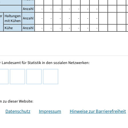
n
Anzahl
-
-
-
-
-
-
-
er
Haltungen
Anzahl
-
-
-
-
-
-
-
mit Kühen
Kühe
Anzahl
-
-
-
-
-
-
-
 Landesamt für Statistik in den sozialen Netzwerken:
 zu dieser Website:
Datenschutz
Impressum
Hinweise zur Barrierefreiheit