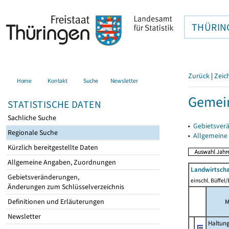
THÜRIN
Zurück
|
Zeic
Home
Kontakt
Suche
Newsletter
Gemei
STATISTISCHE DATEN
Sachliche Suche
▸
Gebietsver
Regionale Suche
▸
Allgemeine
Kürzlich bereitgestellte Daten
Allgemeine Angaben, Zuordnungen
Landwirtscha
Gebietsveränderungen,
einschl. Büffel
Änderungen zum Schlüsselverzeichnis
Definitionen und Erläuterungen
M
Newsletter
Haltun