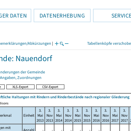
GER DATEN
DATENERHEBUNG
SERVIC
henerklärungen/Abkürzungen
|
Tabellenköpfe verschob
nde: Nauendorf
änderungen der Gemeinde
 Angaben, Zuordnungen
ftliche Haltungen mit Rindern und Rinderbestände nach regionaler Gliederung
/Bisons
3.
3.
3.
3.
3.
3.
3.
3.
3.
3.
erkmal
Einheit
Mai
Nov
Mai
Nov
Mai
Nov
Mai
Nov
Mai
Nov
2013
2013
2014
2014
2015
2015
2016
2016
2017
2017
gen mit
Anzahl
-
-
-
-
-
-
-