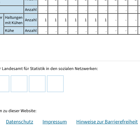
n
Anzahl
.
.
.
.
.
.
.
.
.
.
er
Haltungen
Anzahl
1
1
1
1
1
1
1
-
-
-
mit Kühen
Kühe
Anzahl
.
.
.
.
.
.
.
-
-
-
 Landesamt für Statistik in den sozialen Netzwerken:
 zu dieser Website:
Datenschutz
Impressum
Hinweise zur Barrierefreiheit