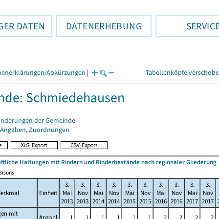
GER DATEN
DATENERHEBUNG
SERVIC
henerklärungen/Abkürzungen
|
Tabellenköpfe verschob
nde: Schmiedehausen
änderungen der Gemeinde
 Angaben, Zuordnungen
ftliche Haltungen mit Rindern und Rinderbestände nach regionaler Gliederung
/Bisons
3.
3.
3.
3.
3.
3.
3.
3.
3.
3.
erkmal
Einheit
Mai
Nov
Mai
Nov
Mai
Nov
Mai
Nov
Mai
Nov
2013
2013
2014
2014
2015
2015
2016
2016
2017
2017
gen mit
Anzahl
1
1
1
1
1
1
2
2
2
2