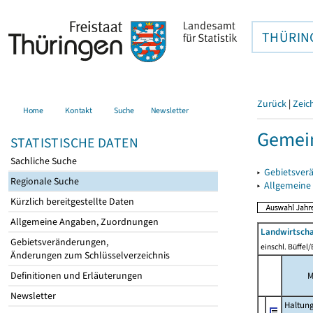
THÜRIN
Zurück
|
Zeic
Home
Kontakt
Suche
Newsletter
Gemei
STATISTISCHE DATEN
Sachliche Suche
▸
Gebietsver
Regionale Suche
▸
Allgemeine
Kürzlich bereitgestellte Daten
Allgemeine Angaben, Zuordnungen
Landwirtscha
Gebietsveränderungen,
einschl. Büffel
Änderungen zum Schlüsselverzeichnis
Definitionen und Erläuterungen
M
Newsletter
Haltun