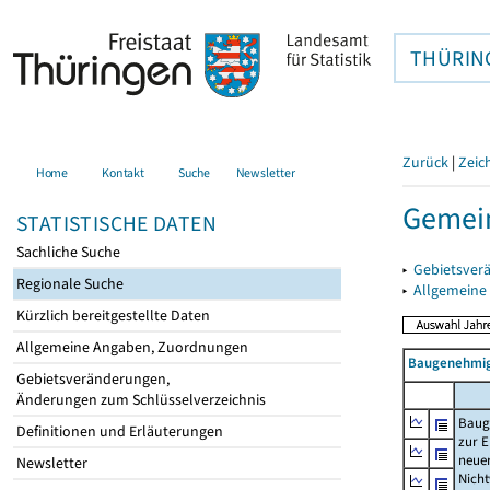
THÜRIN
Zurück
|
Zeic
Home
Kontakt
Suche
Newsletter
Gemein
STATISTISCHE DATEN
Sachliche Suche
▸
Gebietsver
Regionale Suche
▸
Allgemeine
Kürzlich bereitgestellte Daten
Allgemeine Angaben, Zuordnungen
Baugenehmig
Gebietsveränderungen,
Änderungen zum Schlüsselverzeichnis
Baug
Definitionen und Erläuterungen
zur E
neue
Newsletter
Nich