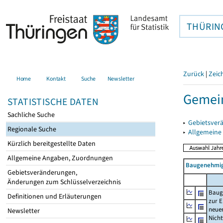
THÜRIN
Zurück
|
Zeic
Home
Kontakt
Suche
Newsletter
Gemein
STATISTISCHE DATEN
Sachliche Suche
▸
Gebietsver
Regionale Suche
▸
Allgemeine
Kürzlich bereitgestellte Daten
Allgemeine Angaben, Zuordnungen
Baugenehmig
Gebietsveränderungen,
Änderungen zum Schlüsselverzeichnis
Baug
Definitionen und Erläuterungen
zur E
neue
Newsletter
Nich