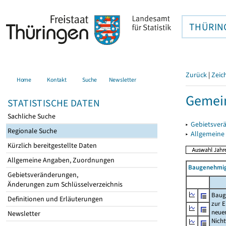
THÜRIN
Zurück
|
Zeic
Home
Kontakt
Suche
Newsletter
Gemei
STATISTISCHE DATEN
Sachliche Suche
▸
Gebietsver
Regionale Suche
▸
Allgemeine
Kürzlich bereitgestellte Daten
Allgemeine Angaben, Zuordnungen
Baugenehmig
Gebietsveränderungen,
Änderungen zum Schlüsselverzeichnis
Baug
Definitionen und Erläuterungen
zur E
neue
Newsletter
Nich