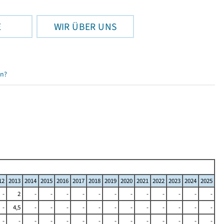
E
WIR ÜBER UNS
en?
12
2013
2014
2015
2016
2017
2018
2019
2020
2021
2022
2023
2024
2025
-
2
-
-
-
-
-
-
-
-
-
-
-
-
-
4,5
-
-
-
-
-
-
-
-
-
-
-
-
-
-
-
-
-
-
-
-
-
-
-
-
-
-