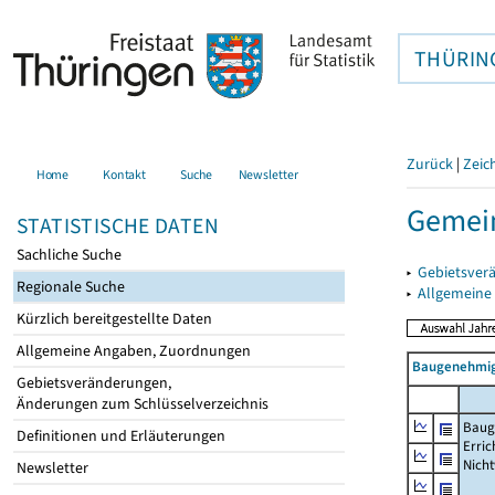
THÜRIN
Zurück
|
Zeic
Home
Kontakt
Suche
Newsletter
Gemei
STATISTISCHE DATEN
Sachliche Suche
▸
Gebietsver
Regionale Suche
▸
Allgemeine
Kürzlich bereitgestellte Daten
Allgemeine Angaben, Zuordnungen
Baugenehmig
Gebietsveränderungen,
Änderungen zum Schlüsselverzeichnis
Baug
Definitionen und Erläuterungen
Erric
Nich
Newsletter