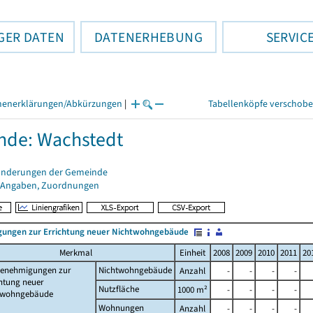
GER DATEN
DATENERHEBUNG
SERVIC
henerklärungen/Abkürzungen
|
Tabellenköpfe verschob
nde: Wachstedt
änderungen der Gemeinde
 Angaben, Zuordnungen
ungen zur Errichtung neuer Nichtwohngebäude
Merkmal
Einheit
2008
2009
2010
2011
20
enehmigungen zur
Nichtwohngebäude
Anzahl
-
-
-
-
htung neuer
Nutzfläche
1000 m²
-
-
-
-
twohngebäude
Wohnungen
Anzahl
-
-
-
-