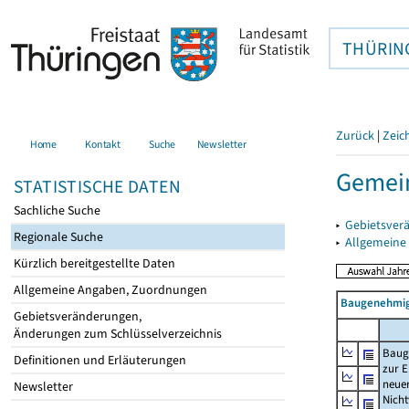
THÜRIN
Zurück
|
Zeic
Home
Kontakt
Suche
Newsletter
Gemei
STATISTISCHE DATEN
Sachliche Suche
▸
Gebietsver
Regionale Suche
▸
Allgemeine
Kürzlich bereitgestellte Daten
Allgemeine Angaben, Zuordnungen
Baugenehmig
Gebietsveränderungen,
Änderungen zum Schlüsselverzeichnis
Baug
Definitionen und Erläuterungen
zur E
neue
Newsletter
Nich