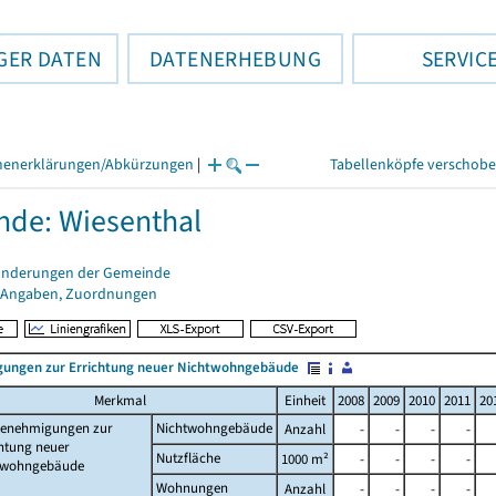
GER DATEN
DATENERHEBUNG
SERVIC
henerklärungen/Abkürzungen
|
Tabellenköpfe verschob
de: Wiesenthal
änderungen der Gemeinde
 Angaben, Zuordnungen
ungen zur Errichtung neuer Nichtwohngebäude
Merkmal
Einheit
2008
2009
2010
2011
20
enehmigungen zur
Nichtwohngebäude
Anzahl
-
-
-
-
htung neuer
Nutzfläche
1000 m²
-
-
-
-
twohngebäude
Wohnungen
Anzahl
-
-
-
-