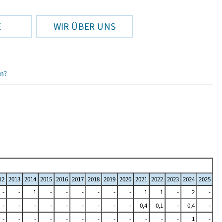
E
WIR ÜBER UNS
en?
12
2013
2014
2015
2016
2017
2018
2019
2020
2021
2022
2023
2024
2025
-
-
1
-
-
-
-
-
-
1
1
-
2
-
-
-
-
-
-
-
-
-
-
0,4
0,1
-
0,4
-
-
-
-
-
-
-
-
-
-
-
-
-
1
-