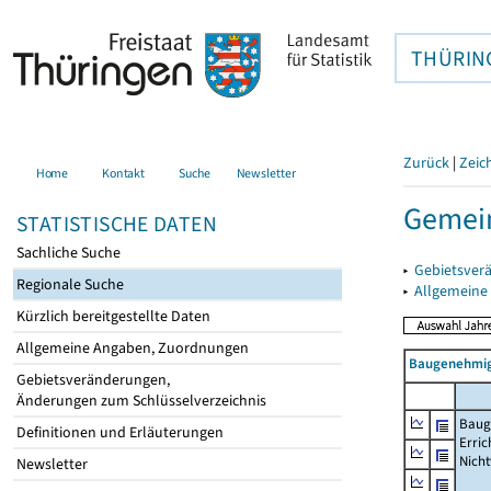
THÜRIN
Zurück
|
Zeic
Home
Kontakt
Suche
Newsletter
Gemein
STATISTISCHE DATEN
Sachliche Suche
▸
Gebietsver
Regionale Suche
▸
Allgemeine
Kürzlich bereitgestellte Daten
Allgemeine Angaben, Zuordnungen
Baugenehmig
Gebietsveränderungen,
Änderungen zum Schlüsselverzeichnis
Baug
Definitionen und Erläuterungen
Erric
Nich
Newsletter