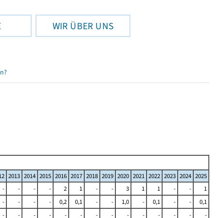
E
WIR ÜBER UNS
en?
12
2013
2014
2015
2016
2017
2018
2019
2020
2021
2022
2023
2024
2025
-
-
-
-
2
1
-
-
3
1
1
-
-
1
-
-
-
-
0,2
0,1
-
-
1,0
-
0,1
-
-
0,1
-
-
-
-
-
-
-
-
-
-
-
-
-
-