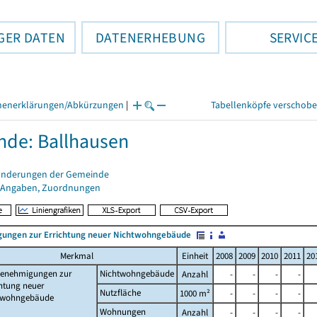
GER DATEN
DATENERHEBUNG
SERVIC
henerklärungen/Abkürzungen
|
Tabellenköpfe verschob
de: Ballhausen
änderungen der Gemeinde
 Angaben, Zuordnungen
ungen zur Errichtung neuer Nichtwohngebäude
Merkmal
Einheit
2008
2009
2010
2011
20
enehmigungen zur
Nichtwohngebäude
Anzahl
-
-
-
-
htung neuer
Nutzfläche
1000 m²
-
-
-
-
twohngebäude
Wohnungen
Anzahl
-
-
-
-