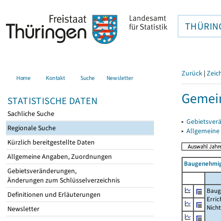
THÜRIN
Zurück
|
Zeic
Home
Kontakt
Suche
Newsletter
Gemein
STATISTISCHE DATEN
Sachliche Suche
▸
Gebietsver
Regionale Suche
▸
Allgemeine
Kürzlich bereitgestellte Daten
Allgemeine Angaben, Zuordnungen
Baugenehmig
Gebietsveränderungen,
Änderungen zum Schlüsselverzeichnis
Baug
Definitionen und Erläuterungen
Erric
Nich
Newsletter