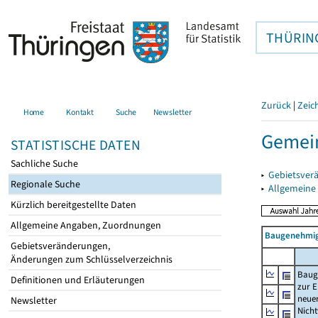
THÜRIN
Zurück
|
Zeic
Home
Kontakt
Suche
Newsletter
Gemein
STATISTISCHE DATEN
Sachliche Suche
▸
Gebietsver
Regionale Suche
▸
Allgemeine
Kürzlich bereitgestellte Daten
Allgemeine Angaben, Zuordnungen
Baugenehmig
Gebietsveränderungen,
Änderungen zum Schlüsselverzeichnis
Baug
Definitionen und Erläuterungen
zur E
neue
Newsletter
Nich