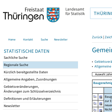
THÜRIN
Zurück
|
Zeic
Home
Kontakt
Suche
Newsletter
Gemein
STATISTISCHE DATEN
Sachliche Suche
▸
Gebietsver
Regionale Suche
▸
Allgemeine
Kürzlich bereitgestellte Daten
Allgemeine Angaben, Zuordnungen
Baugenehmig
Gebietsveränderungen,
Änderungen zum Schlüsselverzeichnis
Baug
Definitionen und Erläuterungen
zur E
neue
Newsletter
Nich