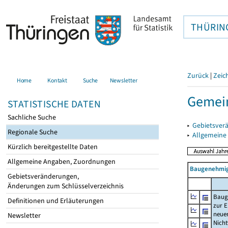
THÜRIN
Zurück
|
Zeic
Home
Kontakt
Suche
Newsletter
Gemein
STATISTISCHE DATEN
Sachliche Suche
▸
Gebietsver
Regionale Suche
▸
Allgemeine
Kürzlich bereitgestellte Daten
Allgemeine Angaben, Zuordnungen
Baugenehmig
Gebietsveränderungen,
Änderungen zum Schlüsselverzeichnis
Baug
Definitionen und Erläuterungen
zur E
neue
Newsletter
Nich