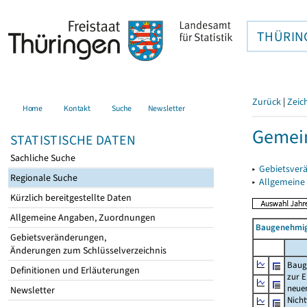
THÜRIN
Zurück
|
Zeic
Home
Kontakt
Suche
Newsletter
Gemein
STATISTISCHE DATEN
Sachliche Suche
▸
Gebietsver
Regionale Suche
▸
Allgemeine
Kürzlich bereitgestellte Daten
Allgemeine Angaben, Zuordnungen
Baugenehmig
Gebietsveränderungen,
Änderungen zum Schlüsselverzeichnis
Baug
Definitionen und Erläuterungen
zur E
neue
Newsletter
Nich