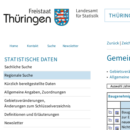
THÜRIN
Zurück
|
Zeic
Home
Kontakt
Suche
Newsletter
Gemein
STATISTISCHE DATEN
Sachliche Suche
▸
Gebietsver
Regionale Suche
▸
Allgemeine
Kürzlich bereitgestellte Daten
Allgemeine Angaben, Zuordnungen
Baugenehmig
Gebietsveränderungen,
Änderungen zum Schlüsselverzeichnis
Baug
Definitionen und Erläuterungen
zur E
neue
Newsletter
Nich