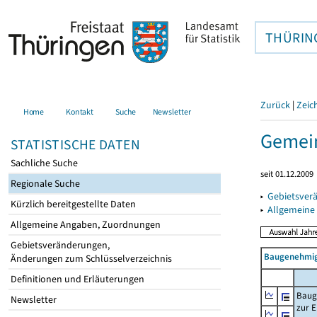
THÜRIN
Zurück
|
Zeic
Home
Kontakt
Suche
Newsletter
Gemein
STATISTISCHE DATEN
Sachliche Suche
seit 01.12.2009
Regionale Suche
▸
Gebietsver
Kürzlich bereitgestellte Daten
▸
Allgemeine
Allgemeine Angaben, Zuordnungen
Gebietsveränderungen,
Baugenehmig
Änderungen zum Schlüsselverzeichnis
Definitionen und Erläuterungen
Baug
Newsletter
zur E