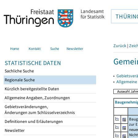
THÜRIN
Zurück
|
Zeic
Home
Kontakt
Suche
Newsletter
Gemein
STATISTISCHE DATEN
Sachliche Suche
▸
Gebietsver
Regionale Suche
▸
Allgemeine
Kürzlich bereitgestellte Daten
Allgemeine Angaben, Zuordnungen
Baugenehmig
Gebietsveränderungen,
Änderungen zum Schlüsselverzeichnis
Baug
Definitionen und Erläuterungen
zur E
neue
Newsletter
Nich