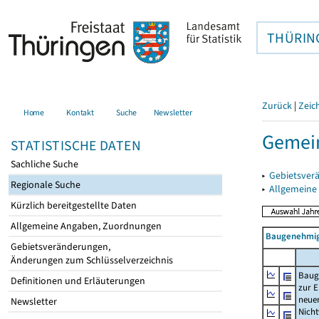
THÜRIN
Zurück
|
Zeic
Home
Kontakt
Suche
Newsletter
Gemei
STATISTISCHE DATEN
Sachliche Suche
▸
Gebietsver
Regionale Suche
▸
Allgemeine
Kürzlich bereitgestellte Daten
Allgemeine Angaben, Zuordnungen
Baugenehmig
Gebietsveränderungen,
Änderungen zum Schlüsselverzeichnis
Baug
Definitionen und Erläuterungen
zur E
neue
Newsletter
Nich