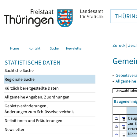
THÜRIN
Zurück
|
Zeic
Home
Kontakt
Suche
Newsletter
Gemein
STATISTISCHE DATEN
Sachliche Suche
▸
Gebietsver
Regionale Suche
▸
Allgemeine
Kürzlich bereitgestellte Daten
Allgemeine Angaben, Zuordnungen
Baugenehmig
Gebietsveränderungen,
Änderungen zum Schlüsselverzeichnis
Baug
Definitionen und Erläuterungen
zur E
neue
Newsletter
Nich