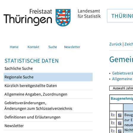
THÜRIN
Zurück
|
Zeic
Home
Kontakt
Suche
Newsletter
Gemein
STATISTISCHE DATEN
Sachliche Suche
▸
Gebietsver
Regionale Suche
▸
Allgemeine
Kürzlich bereitgestellte Daten
Allgemeine Angaben, Zuordnungen
Baugenehmig
Gebietsveränderungen,
Änderungen zum Schlüsselverzeichnis
Baug
Definitionen und Erläuterungen
zur E
neue
Newsletter
Nich