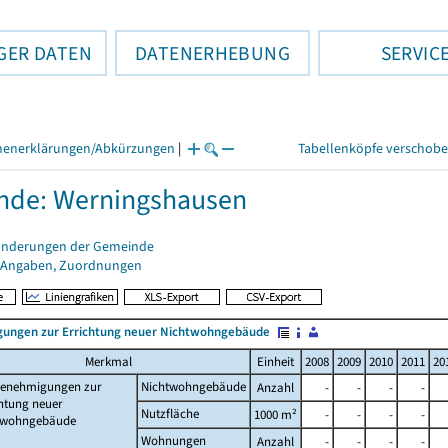
GER DATEN
DATENERHEBUNG
SERVIC
henerklärungen/Abkürzungen
|
Tabellenköpfe verschob
nde: Werningshausen
änderungen der Gemeinde
 Angaben, Zuordnungen
ungen zur Errichtung neuer Nichtwohngebäude
Merkmal
Einheit
2008
2009
2010
2011
20
enehmigungen zur
Nichtwohngebäude
Anzahl
-
-
-
-
htung neuer
Nutzfläche
1000 m²
-
-
-
-
twohngebäude
Wohnungen
Anzahl
-
-
-
-