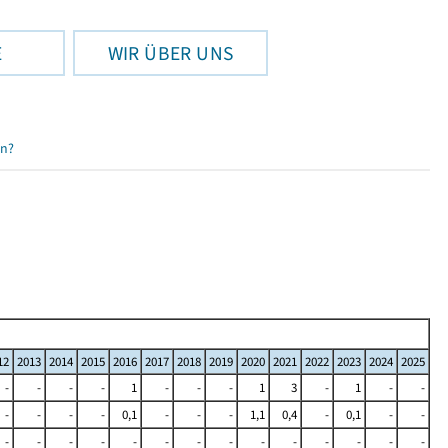
E
WIR ÜBER UNS
en?
12
2013
2014
2015
2016
2017
2018
2019
2020
2021
2022
2023
2024
2025
-
-
-
-
1
-
-
-
1
3
-
1
-
-
-
-
-
-
0,1
-
-
-
1,1
0,4
-
0,1
-
-
-
-
-
-
-
-
-
-
-
-
-
-
-
-