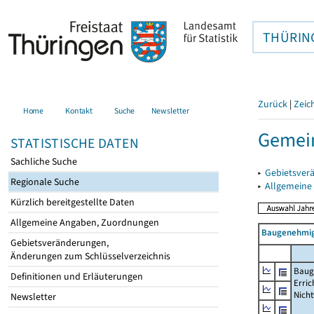
THÜRIN
Zurück
|
Zeic
Home
Kontakt
Suche
Newsletter
Gemei
STATISTISCHE DATEN
Sachliche Suche
▸
Gebietsver
Regionale Suche
▸
Allgemeine
Kürzlich bereitgestellte Daten
Allgemeine Angaben, Zuordnungen
Baugenehmig
Gebietsveränderungen,
Änderungen zum Schlüsselverzeichnis
Baug
Definitionen und Erläuterungen
Erric
Nich
Newsletter