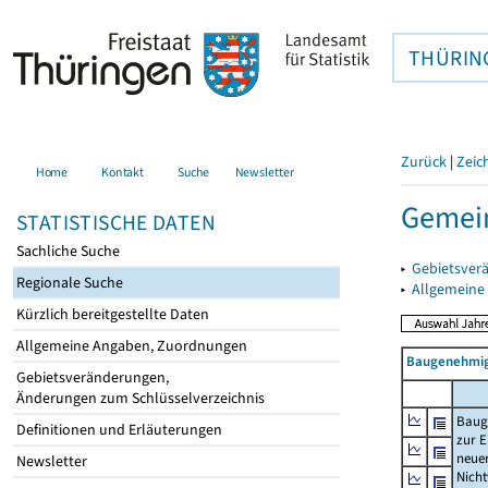
THÜRIN
Zurück
|
Zeic
Home
Kontakt
Suche
Newsletter
Gemein
STATISTISCHE DATEN
Sachliche Suche
▸
Gebietsver
Regionale Suche
▸
Allgemeine
Kürzlich bereitgestellte Daten
Allgemeine Angaben, Zuordnungen
Baugenehmig
Gebietsveränderungen,
Änderungen zum Schlüsselverzeichnis
Baug
Definitionen und Erläuterungen
zur E
neue
Newsletter
Nich