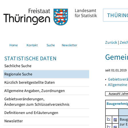
THÜRIN
Zurück
|
Zeic
Home
Kontakt
Suche
Newsletter
Gemein
STATISTISCHE DATEN
Sachliche Suche
seit 01.01.2019
Regionale Suche
▸
Gebietsver
Kürzlich bereitgestellte Daten
▸
Allgemeine
Allgemeine Angaben, Zuordnungen
Gebietsveränderungen,
Baugenehmig
Änderungen zum Schlüsselverzeichnis
Definitionen und Erläuterungen
Baug
Newsletter
zur E