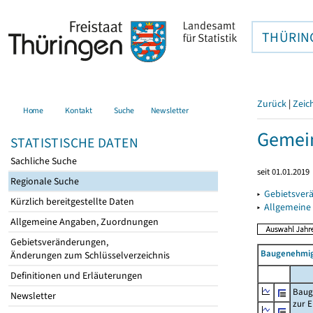
THÜRIN
Zurück
|
Zeic
Home
Kontakt
Suche
Newsletter
Gemein
STATISTISCHE DATEN
Sachliche Suche
seit 01.01.2019
Regionale Suche
▸
Gebietsver
Kürzlich bereitgestellte Daten
▸
Allgemeine
Allgemeine Angaben, Zuordnungen
Gebietsveränderungen,
Baugenehmig
Änderungen zum Schlüsselverzeichnis
Definitionen und Erläuterungen
Baug
Newsletter
zur E