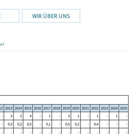
E
WIR ÜBER UNS
en?
12
2013
2014
2015
2016
2017
2018
2019
2020
2021
2022
2023
2024
2025
-
3
2
4
-
1
-
3
1
-
1
-
1
-
-
0,3
0,2
0,5
-
0,1
-
0,5
0,2
-
0,4
-
-
-
-
-
-
-
-
-
-
-
-
-
-
-
-
-