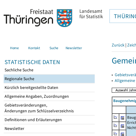
THÜRIN
Zurück
|
Zeic
Home
Kontakt
Suche
Newsletter
Gemei
STATISTISCHE DATEN
Sachliche Suche
▸
Gebietsver
Regionale Suche
▸
Allgemeine
Kürzlich bereitgestellte Daten
Allgemeine Angaben, Zuordnungen
Baugenehmig
Gebietsveränderungen,
Änderungen zum Schlüsselverzeichnis
Baug
Definitionen und Erläuterungen
Erric
Nich
Newsletter