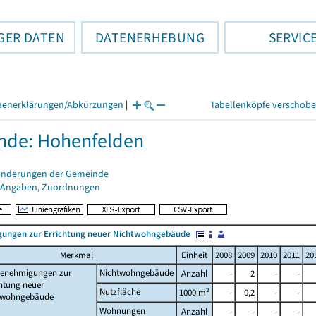
GER DATEN
DATENERHEBUNG
SERVIC
henerklärungen/Abkürzungen
|
Tabellenköpfe verschob
nde: Hohenfelden
änderungen der Gemeinde
 Angaben, Zuordnungen
ungen zur Errichtung neuer Nichtwohngebäude
Merkmal
Einheit
2008
2009
2010
2011
20
enehmigungen zur
Nichtwohngebäude
Anzahl
-
2
-
-
htung neuer
Nutzfläche
1000 m²
-
0,2
-
-
twohngebäude
Wohnungen
Anzahl
-
-
-
-