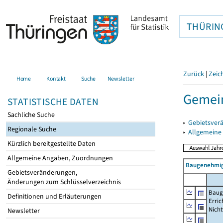
THÜRIN
Zurück
|
Zeic
Home
Kontakt
Suche
Newsletter
Gemei
STATISTISCHE DATEN
Sachliche Suche
▸
Gebietsver
Regionale Suche
▸
Allgemeine
Kürzlich bereitgestellte Daten
Allgemeine Angaben, Zuordnungen
Baugenehmig
Gebietsveränderungen,
Änderungen zum Schlüsselverzeichnis
Baug
Definitionen und Erläuterungen
Erric
Nich
Newsletter