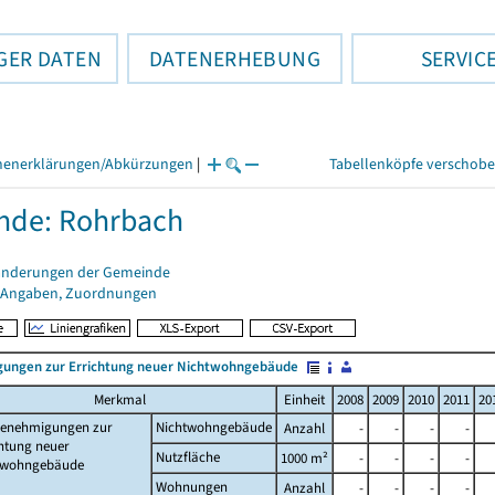
GER DATEN
DATENERHEBUNG
SERVIC
henerklärungen/Abkürzungen
|
Tabellenköpfe verschob
nde: Rohrbach
änderungen der Gemeinde
 Angaben, Zuordnungen
ungen zur Errichtung neuer Nichtwohngebäude
Merkmal
Einheit
2008
2009
2010
2011
20
enehmigungen zur
Nichtwohngebäude
Anzahl
-
-
-
-
htung neuer
Nutzfläche
1000 m²
-
-
-
-
twohngebäude
Wohnungen
Anzahl
-
-
-
-