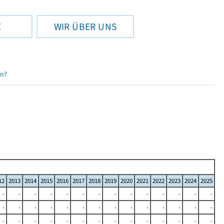
E
WIR ÜBER UNS
en?
12
2013
2014
2015
2016
2017
2018
2019
2020
2021
2022
2023
2024
2025
-
-
-
-
-
-
-
-
-
-
-
-
-
-
-
-
-
-
-
-
-
-
-
-
-
-
-
-
-
-
-
-
-
-
-
-
-
-
-
-
-
-