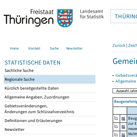
THÜRIN
Zurück
|
Zeic
Home
Kontakt
Suche
Newsletter
Gemein
STATISTISCHE DATEN
Sachliche Suche
▸
Gebietsver
Regionale Suche
▸
Allgemeine
Kürzlich bereitgestellte Daten
Allgemeine Angaben, Zuordnungen
Baugenehmig
Gebietsveränderungen,
Änderungen zum Schlüsselverzeichnis
Baug
Definitionen und Erläuterungen
zur E
neue
Newsletter
Nich