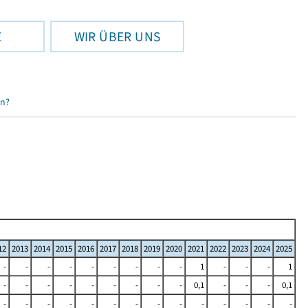
E
WIR ÜBER UNS
en?
12
2013
2014
2015
2016
2017
2018
2019
2020
2021
2022
2023
2024
2025
-
-
-
-
-
-
-
-
-
1
-
-
-
1
-
-
-
-
-
-
-
-
-
0,1
-
-
-
0,1
-
-
-
-
-
-
-
-
-
-
-
-
-
-