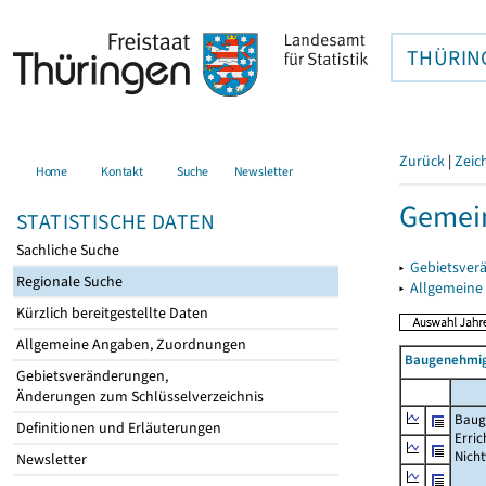
THÜRIN
Zurück
|
Zeic
Home
Kontakt
Suche
Newsletter
Gemei
STATISTISCHE DATEN
Sachliche Suche
▸
Gebietsver
Regionale Suche
▸
Allgemeine
Kürzlich bereitgestellte Daten
Allgemeine Angaben, Zuordnungen
Baugenehmig
Gebietsveränderungen,
Änderungen zum Schlüsselverzeichnis
Baug
Definitionen und Erläuterungen
Erric
Nich
Newsletter