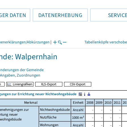
GER DATEN
DATENERHEBUNG
SERVIC
henerklärungen/Abkürzungen
|
Tabellenköpfe verschob
nde: Walpernhain
änderungen der Gemeinde
 Angaben, Zuordnungen
ungen zur Errichtung neuer Nichtwohngebäude
Merkmal
Einheit
2008
2009
2010
2011
20
enehmigungen zur
Nichtwohngebäude
Anzahl
-
-
-
-
htung neuer
Nutzfläche
1000 m²
-
-
-
-
twohngebäude
Wohnungen
Anzahl
-
-
-
-