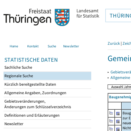
THÜRIN
Zurück
|
Zeic
Home
Kontakt
Suche
Newsletter
Gemei
STATISTISCHE DATEN
Sachliche Suche
▸
Gebietsver
Regionale Suche
▸
Allgemeine
Kürzlich bereitgestellte Daten
Allgemeine Angaben, Zuordnungen
Baugenehmig
Gebietsveränderungen,
Änderungen zum Schlüsselverzeichnis
Baug
Definitionen und Erläuterungen
zur E
neue
Newsletter
Nich