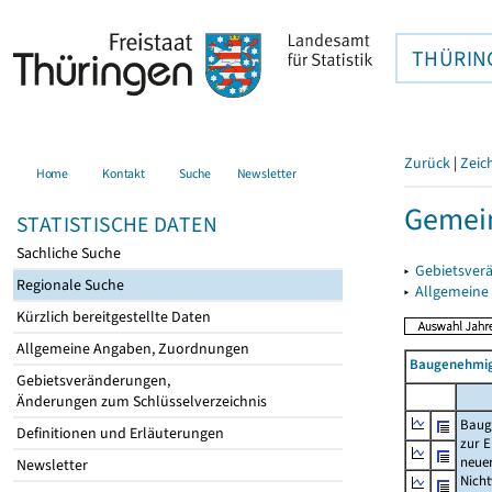
THÜRIN
Zurück
|
Zeic
Home
Kontakt
Suche
Newsletter
Gemein
STATISTISCHE DATEN
Sachliche Suche
▸
Gebietsver
Regionale Suche
▸
Allgemeine
Kürzlich bereitgestellte Daten
Allgemeine Angaben, Zuordnungen
Baugenehmig
Gebietsveränderungen,
Änderungen zum Schlüsselverzeichnis
Baug
Definitionen und Erläuterungen
zur E
neue
Newsletter
Nich