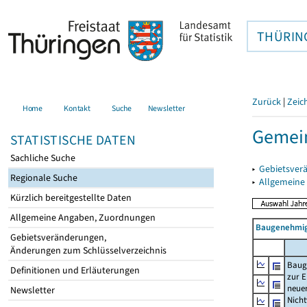
THÜRIN
Zurück
|
Zeic
Home
Kontakt
Suche
Newsletter
Gemein
STATISTISCHE DATEN
Sachliche Suche
▸
Gebietsver
Regionale Suche
▸
Allgemeine
Kürzlich bereitgestellte Daten
Allgemeine Angaben, Zuordnungen
Baugenehmig
Gebietsveränderungen,
Änderungen zum Schlüsselverzeichnis
Baug
Definitionen und Erläuterungen
zur E
neue
Newsletter
Nich