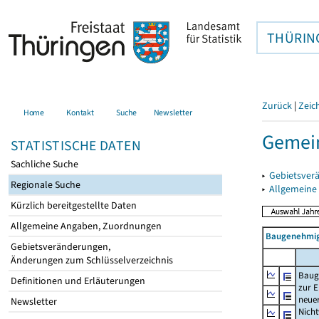
THÜRIN
Zurück
|
Zeic
Home
Kontakt
Suche
Newsletter
Gemei
STATISTISCHE DATEN
Sachliche Suche
▸
Gebietsver
Regionale Suche
▸
Allgemeine
Kürzlich bereitgestellte Daten
Allgemeine Angaben, Zuordnungen
Baugenehmig
Gebietsveränderungen,
Änderungen zum Schlüsselverzeichnis
Baug
Definitionen und Erläuterungen
zur E
neue
Newsletter
Nich